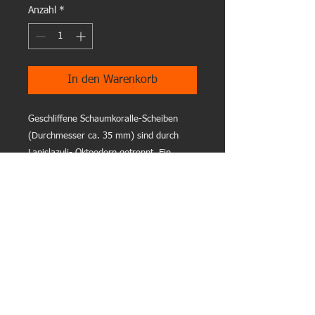
Anzahl
*
In den Warenkorb
Geschliffene Schaumkoralle-Scheiben 
(Durchmesser ca. 35 mm) sind durch 
Lapislazuli- Oktoedern getrennt. Ein 
großes aussergewöhnliches Silber - 
Schmuckteil (925er Silber) bildet die Mitte 
dieser Halskette. Bajonett - Verschluß 
aus 925er Silber. Aufgefädelt auf 
kunststoffummanteltem Stahlseil. Länge 
ca. 50 cm.